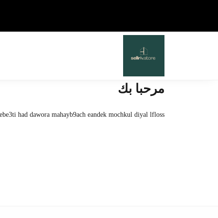
مرحبا بك
 tebe3ti had dawora mahayb9ach eandek mochkul diyal lfloss