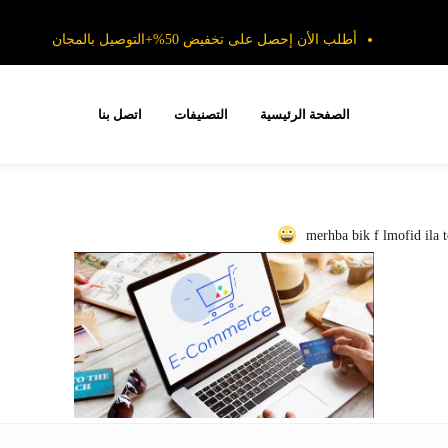
أطلب الأن إحصل على تخفيض 50%+التوصيل بالمجان
الصفحة الرئيسية
التصنيفات
اتصل بنا
merhba bik f lmofid ila